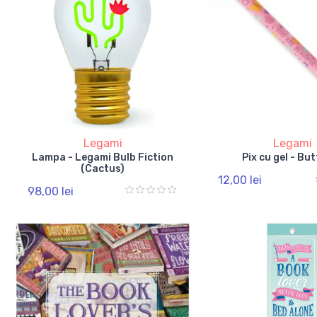
Legami
Legami
Lampa - Legami Bulb Fiction
Pix cu gel 
(Cactus)
12,00 lei
98,00 lei