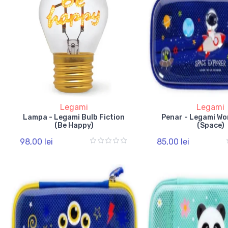
Legami
Legami
Lampa - Legami Bulb Fiction
Penar - Legami W
(Be Happy)
(Space)
98,00 lei
85,00 lei