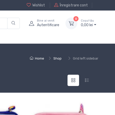
Wishlist
Înregistrare cont
0
Bine ai venit
Coșul tău
Autentificare
0,
00
lei
Home
Shop
Grid left sidebar