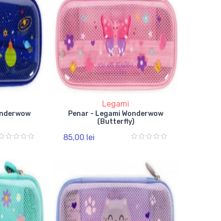
Legami
onderwow
Penar - Legami Wonderwow
(Butterfly)
85,00 lei