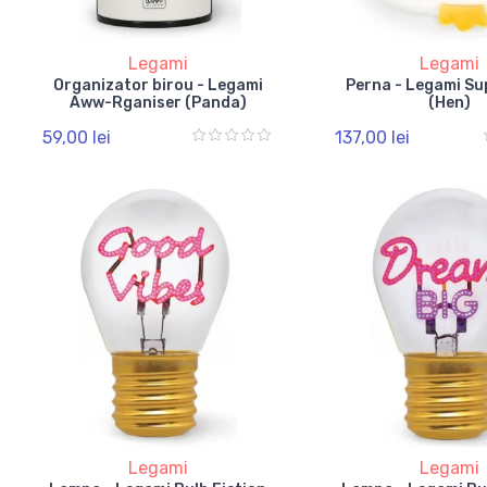
Legami
Legami
Organizator birou - Legami
Perna - Legami Su
Aww-Rganiser (Panda)
(Hen)
59,00 lei
137,00 lei
Legami
Legami