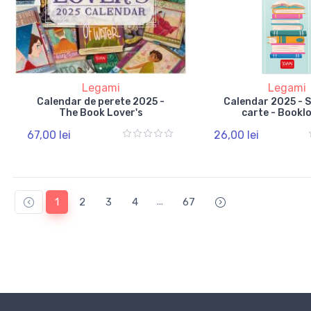
Legami
Legami
Calendar de perete 2025 -
Calendar 2025 - 
The Book Lover's
carte - Bookl
67,00 lei
26,00 lei
...
1
2
3
4
67