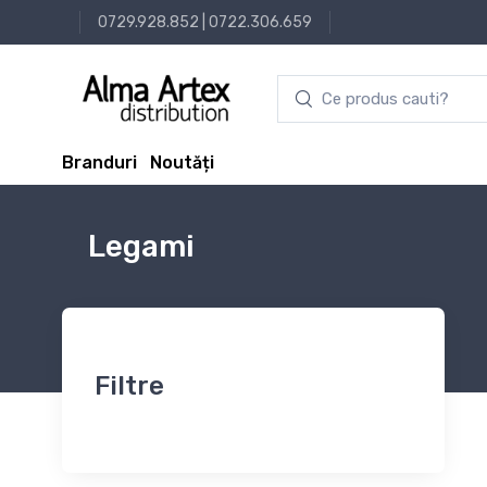
0729.928.852
|
0722.306.659
Branduri
Noutăți
Legami
Filtre