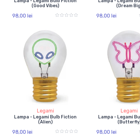
Lampa - Legami Bulb Fiction
Lampa - Legami Bul
(Good Vibes)
(Dream Bi
98,00 lei
98,00 lei
Legami
Legami
Lampa - Legami Bulb Fiction
Lampa - Legami Bul
(Alien)
(Butterfly
98,00 lei
98,00 lei