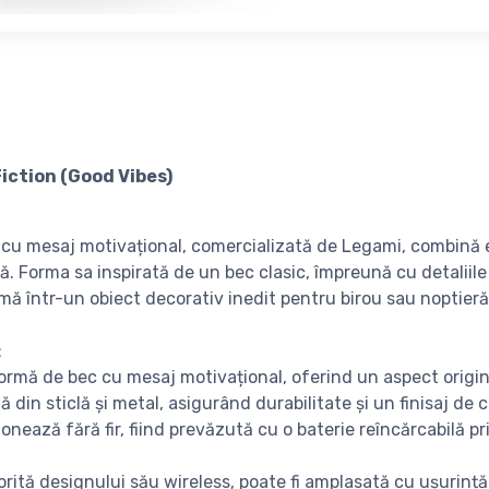
iction (Good Vibes)
cu mesaj motivațional, comercializată de Legami, combină
ă. Forma sa inspirată de un bec clasic, împreună cu detaliil
mă într-un obiect decorativ inedit pentru birou sau noptieră
:
ormă de bec cu mesaj motivațional, oferind un aspect origina
tă din sticlă și metal, asigurând durabilitate și un finisaj de c
ionează fără fir, fiind prevăzută cu o baterie reîncărcabilă p
.
orită designului său wireless, poate fi amplasată cu ușurință 