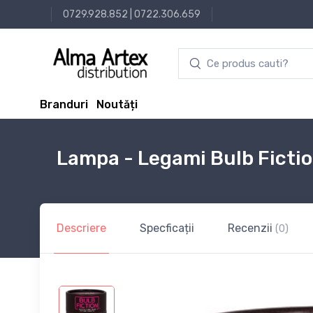
0729.928.852
|
0722.306.659
Branduri
Noutăți
Lampa - Legami Bulb Fictio
Descriere
Specficații
Recenzii
(0)