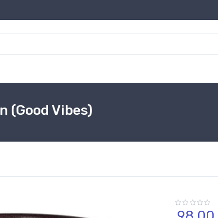
n (Good Vibes)
98,
00