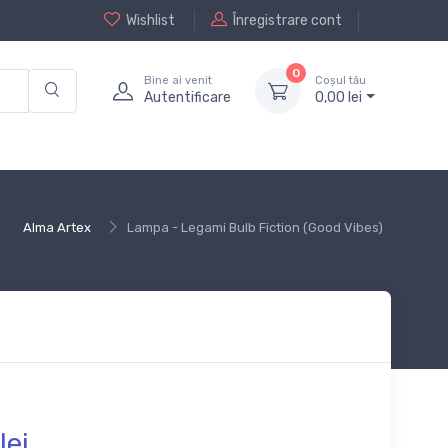
Wishlist
Înregistrare cont
0
Bine ai venit
Coșul tău
Autentificare
0,
00
lei
Alma Artex
Lampa - Legami Bulb Fiction (Good Vibes)
lei