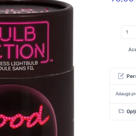
Ace
Per
Adaugă pro
Opți