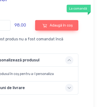
La comandă
98.00
Adaugă în coș
st produs nu a fost comandat încă
sonalizează produsul
dusul în coș pentru a-l personaliza
uni de livrare