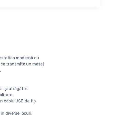
 estetica modernă cu
e ce transmite un mesaj
.
l și atrăgător.
alitate.
rin cablu USB de tip
în diverse locuri,