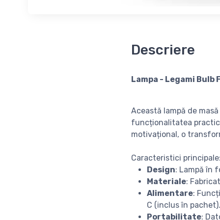
Descriere
Lampa - Legami Bulb F
Această lampă de masă 
funcționalitatea practic
motivațional, o transfor
Caracteristici principale
Design
: Lampă în f
Materiale
: Fabrica
Alimentare
: Funcț
C (inclus în pachet)
Portabilitate
: Dat