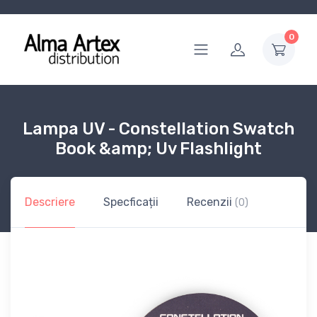
0
Lampa UV - Constellation Swatch
Book &amp; Uv Flashlight
Descriere
Specficații
Recenzii
(0)