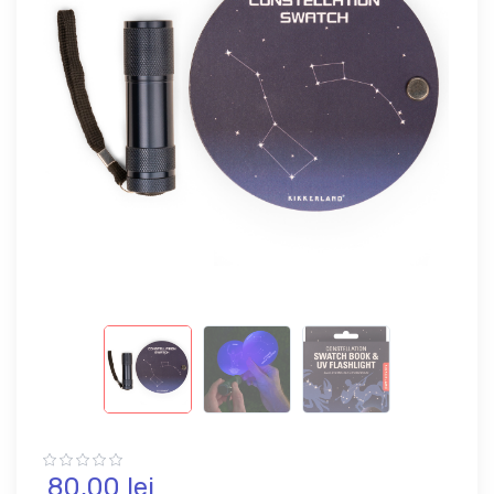
80,
00
lei