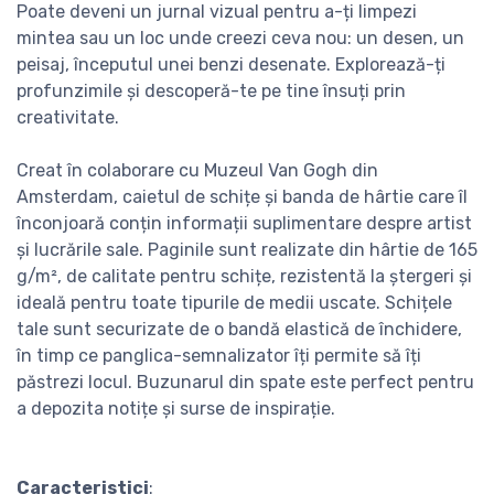
Poate deveni un jurnal vizual pentru a-ți limpezi
mintea sau un loc unde creezi ceva nou: un desen, un
peisaj, începutul unei benzi desenate. Explorează-ți
profunzimile și descoperă-te pe tine însuți prin
creativitate.
Creat în colaborare cu Muzeul Van Gogh din
Amsterdam, caietul de schițe și banda de hârtie care îl
înconjoară conțin informații suplimentare despre artist
și lucrările sale. Paginile sunt realizate din hârtie de 165
g/m², de calitate pentru schițe, rezistentă la ștergeri și
ideală pentru toate tipurile de medii uscate. Schițele
tale sunt securizate de o bandă elastică de închidere,
în timp ce panglica-semnalizator îți permite să îți
păstrezi locul. Buzunarul din spate este perfect pentru
a depozita notițe și surse de inspirație.
Caracteristici
: