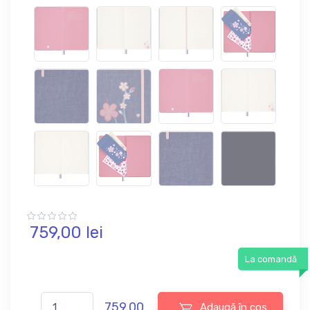
759,
00
lei
La comandă
759.00
Adaugă în coș