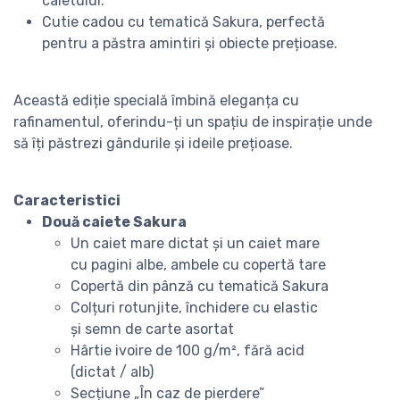
caietului.
Cutie cadou cu tematică Sakura, perfectă
pentru a păstra amintiri și obiecte prețioase.
Această ediție specială îmbină eleganța cu
rafinamentul, oferindu-ți un spațiu de inspirație unde
să îți păstrezi gândurile și ideile prețioase.
Caracteristici
Două caiete Sakura
Un caiet mare dictat și un caiet mare
cu pagini albe, ambele cu copertă tare
Copertă din pânză cu tematică Sakura
Colțuri rotunjite, închidere cu elastic
și semn de carte asortat
Hârtie ivoire de 100 g/m², fără acid
(dictat / alb)
Secțiune „În caz de pierdere”