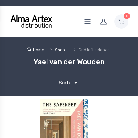
0
Home
Shop
Grid left sidebar
Yael van der Wouden
Sortare: