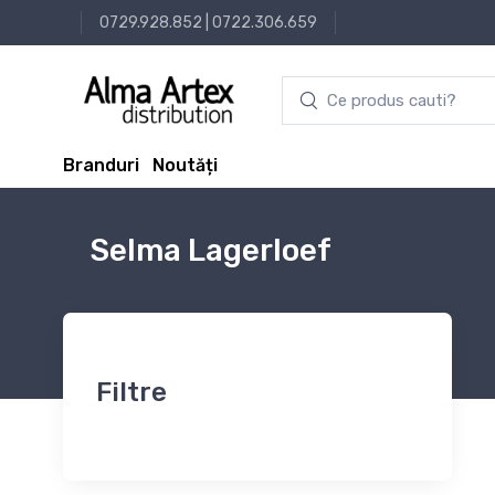
0729.928.852
|
0722.306.659
Branduri
Noutăți
Selma Lagerloef
Filtre