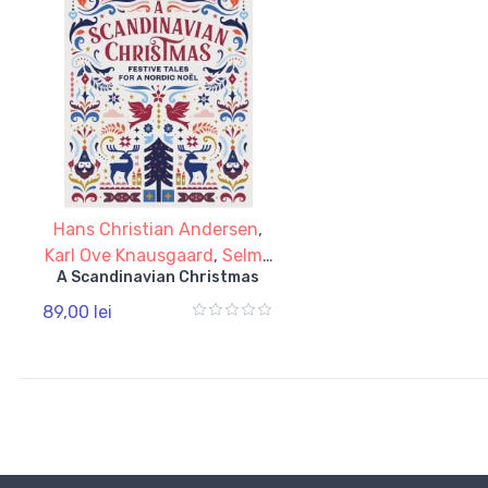
Hans Christian Andersen
,
Karl Ove Knausgaard
,
Selma
A Scandinavian Christmas
Lagerloef
,
Vigdis Hjorth
89,00 lei