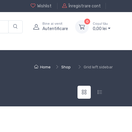
Wishlist
Înregistrare cont
0
Bine ai venit
Coșul tău
Autentificare
0,
00
lei
Home
Shop
Grid left sidebar