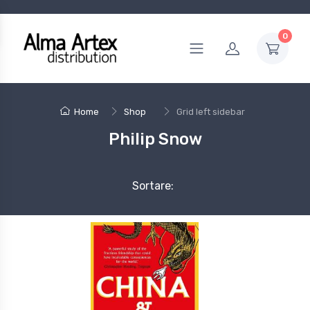
0
Home
Shop
Grid left sidebar
Philip Snow
Sortare: