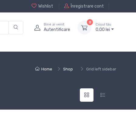
Wishlist
Înregistrare cont
0
Bine ai venit
Coșul tău
Autentificare
0,
00
lei
Home
Shop
Grid left sidebar