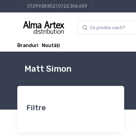
0729.928.852
|
0722.306.659
Branduri
Noutăți
Matt Simon
Filtre