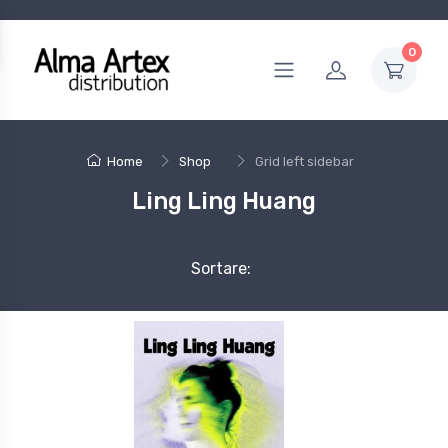
0
Home
Shop
Grid left sidebar
Ling Ling Huang
Sortare: