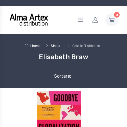
0
Home
Shop
Grid left sidebar
Elisabeth Braw
Sortare: