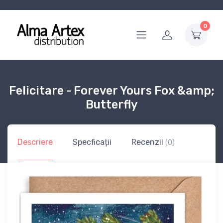
0
Felicitare - Forever Yours Fox &amp;
Butterfly
Descriere
Specficații
Recenzii
(0)