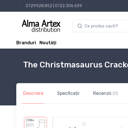
0729.928.852
|
0722.306.659
Branduri
Noutăți
The Christmasaurus Crack
Descriere
Specficații
Recenzii
(0)