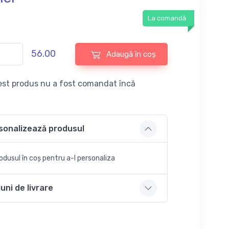
La comandă
56.00
Adaugă în coș
st produs nu a fost comandat încă
sonalizează produsul
dusul în coș pentru a-l personaliza
uni de livrare