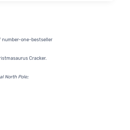
f number-one-bestseller
istmasaurus Cracker.
l North Pole;