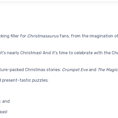
king filler for
Christmasaurus
fans, from the imagination o
 it's nearly Christmas! And it's time to celebrate with the
Chr
ure-packed Christmas stories:
Crumpet Eve
and
The Magica
 present-tastic puzzles;
; and
eas!