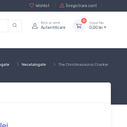
Wishlist
Înregistrare cont
0
Bine ai venit
Coșul tău
Autentificare
0,
00
lei
ogate
Necatalogate
The Christmasaurus Cracker
lei