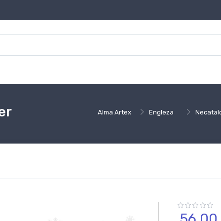
er
Alma Artex
Engleza
Necatal
56,
00