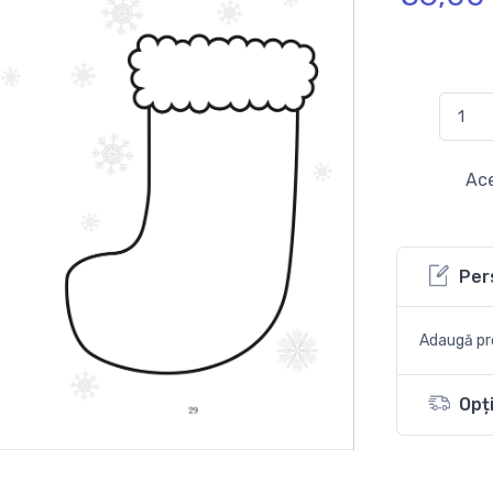
Ace
Per
Adaugă pro
Opți