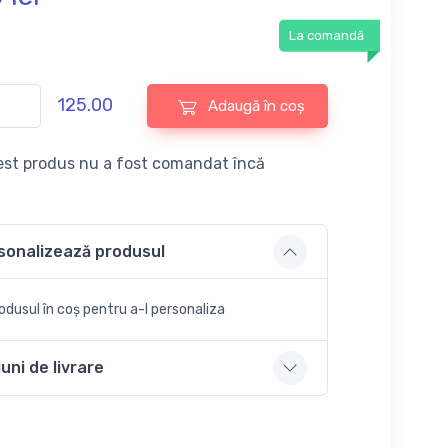
La comandă
125.00
Adaugă în coș
st produs nu a fost comandat încă
sonalizează produsul
dusul în coș pentru a-l personaliza
uni de livrare