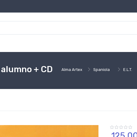
l alumno + CD
Alma Artex
Spaniola
E.L.T.
125,
0