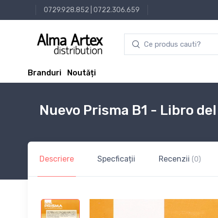
0729.928.852
|
0722.306.659
Branduri
Noutăți
Nuevo Prisma B1 - Libro de
Descriere
Specficații
Recenzii
(0)