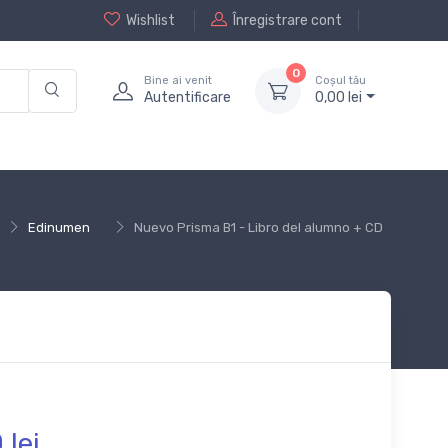
Wishlist
Înregistrare cont
0
Bine ai venit
Coșul tău
Autentificare
0,
00
lei
Edinumen
Nuevo Prisma B1 - Libro del alumno + CD
0
lei