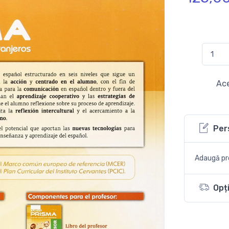
Ace
Per
Adaugă pro
Opți