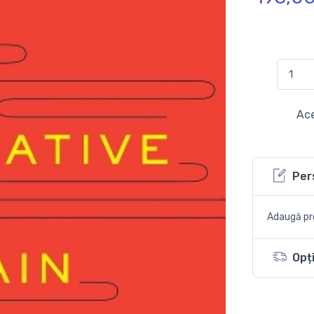
Ace
Per
Adaugă pro
Opți