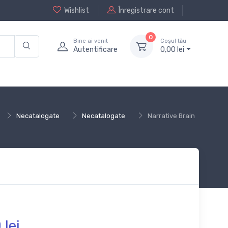
Wishlist
Înregistrare cont
0
Bine ai venit
Coșul tău
Autentificare
0,
00
lei
Necatalogate
Necatalogate
Narrative Brain
0
lei