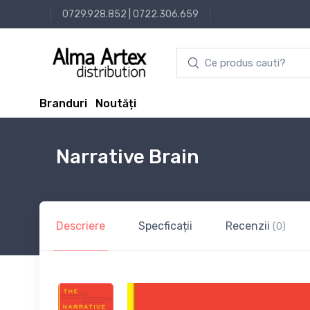
0729.928.852
|
0722.306.659
Branduri
Noutăți
Narrative Brain
Descriere
Specficații
Recenzii
(0)