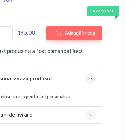
La comandă
193.00
Adaugă în coș
st produs nu a fost comandat încă
sonalizează produsul
dusul în coș pentru a-l personaliza
uni de livrare