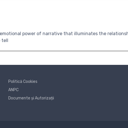
 emotional power of narrative that illuminates the relatio
 tell
Politică Cookies
ANPC
Documente și Autorizații