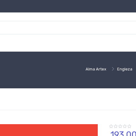
Alma Artex
Engleza
193,
0