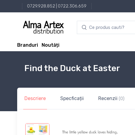
0729.928.852
|
0722.306.659
Branduri
Noutăți
Find the Duck at Easter
Descriere
Specficații
Recenzii
(0)