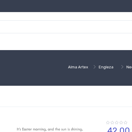
Alma Artex
Engleza
Ne
42,
00