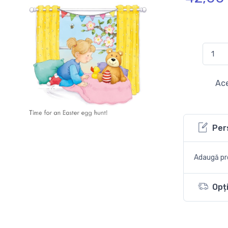
Ace
Per
Adaugă pro
Opți