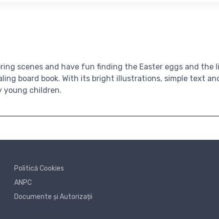
ring scenes and have fun finding the Easter eggs and the li
ling board book. With its bright illustrations, simple text an
ry young children.
Politică Cookies
ANPC
Documente și Autorizații