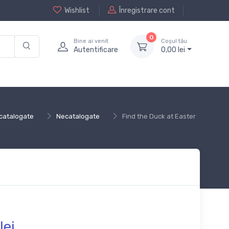
Wishlist
Înregistrare cont
0
Bine ai venit
Coșul tău
Autentificare
0,
00
lei
catalogate
Necatalogate
Find the Duck at Easter
lei