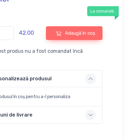
La comandă
42.00
Adaugă în coș
st produs nu a fost comandat încă
sonalizează produsul
dusul în coș pentru a-l personaliza
uni de livrare