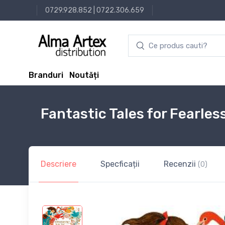
0729.928.852
|
0722.306.659
Branduri
Noutăți
Fantastic Tales for Fearless
Descriere
Specficații
Recenzii
(0)