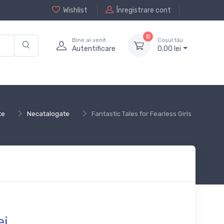
Wishlist
Înregistrare cont
0
Bine ai venit
Coșul tău
Autentificare
0,
00
lei
te
Necatalogate
Fantastic Tales for Fearless Girls
ei