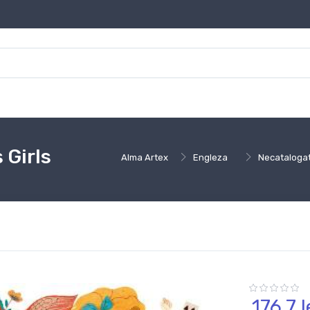
 Girls
Alma Artex
Engleza
Necataloga
176,
7
l