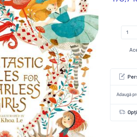
Ace
Per
Adaugă pro
Opți