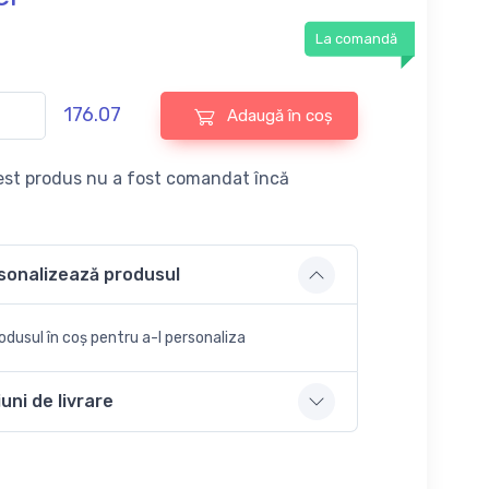
La comandă
176.07
Adaugă în coș
st produs nu a fost comandat încă
sonalizează produsul
dusul în coș pentru a-l personaliza
uni de livrare