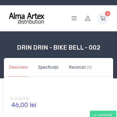
0
DRIN DRIN - BIKE BELL - 002
Descriere
Specficații
Recenzii
(0)
46,
00
lei
La comandă