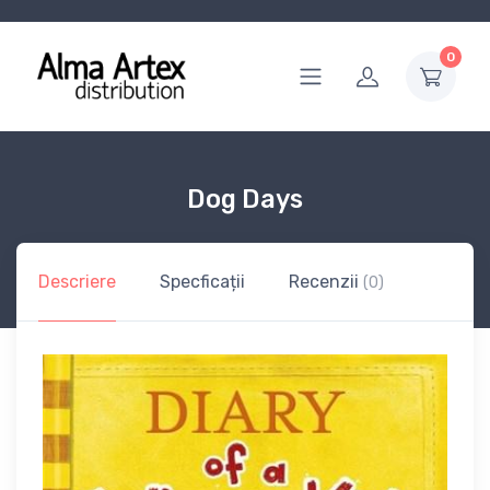
0
Dog Days
Descriere
Specficații
Recenzii
(0)