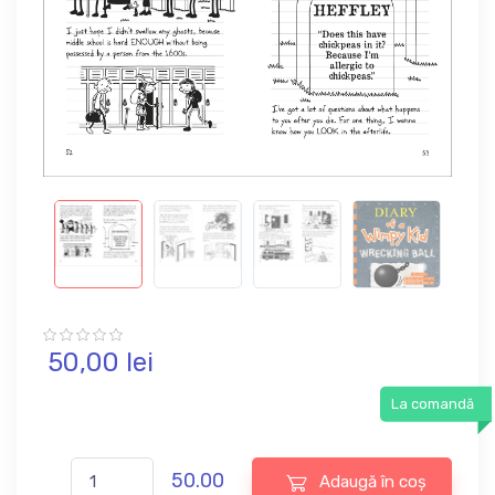
50,
00
lei
La comandă
50.00
Adaugă în coș