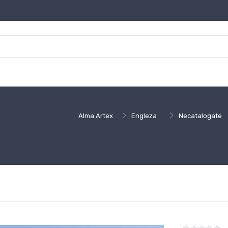
Alma Artex
Engleza
Necatalogate