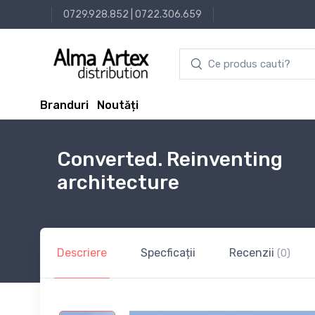
0729.928.852
|
0722.306.659
Branduri
Noutăți
Converted. Reinventing
architecture
Descriere
Specficații
Recenzii
(0)