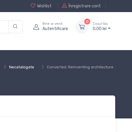
Wishlist
Înregistrare cont
0
Bine ai venit
Coșul tău
Autentificare
0,
00
lei
Necatalogate
Converted. Reinventing architecture