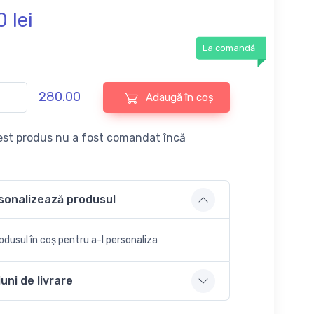
0
lei
La comandă
280.00
Adaugă în coș
st produs nu a fost comandat încă
sonalizează produsul
dusul în coș pentru a-l personaliza
uni de livrare