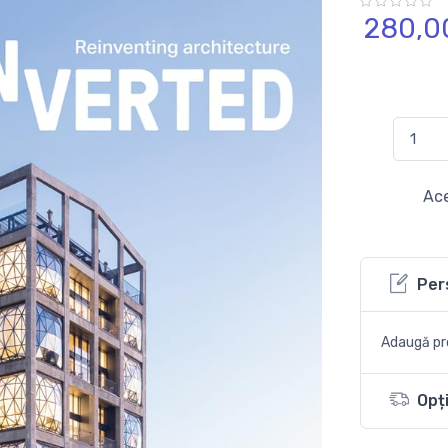
280,
0
Ace
Per
Adaugă pro
Opți