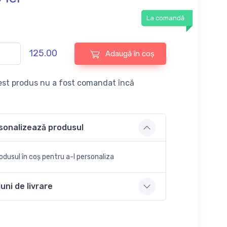
La comandă
125.00
Adaugă în coș
st produs nu a fost comandat încă
sonalizează produsul
dusul în coș pentru a-l personaliza
uni de livrare