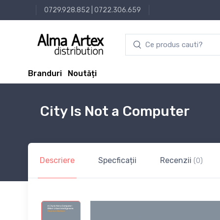
0729.928.852
|
0722.306.659
Branduri
Noutăți
City Is Not a Computer
Descriere
Specficații
Recenzii
(0)