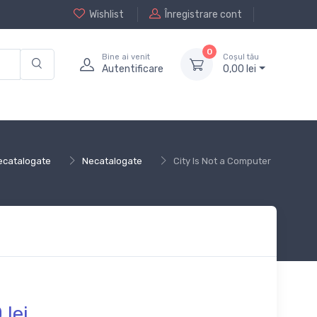
Wishlist
Înregistrare cont
0
Bine ai venit
Coșul tău
Autentificare
0,
00
lei
ecatalogate
Necatalogate
City Is Not a Computer
0
lei