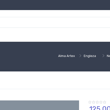
Alma Artex
Engleza
N
125,
0