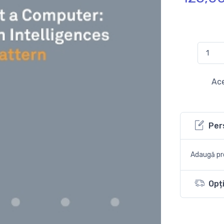
Ace
Per
Adaugă pro
Opți