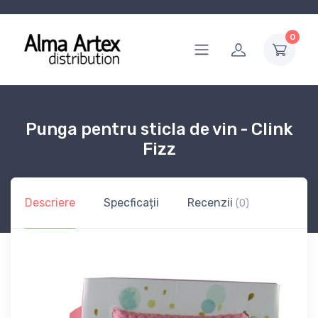
0
Punga pentru sticla de vin - Clink
Fizz
Descriere
Specficații
Recenzii
(0)