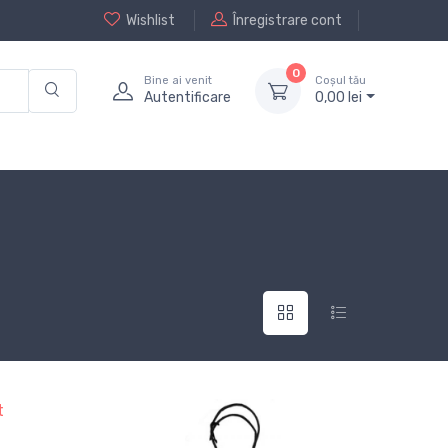
Wishlist
Înregistrare cont
0
Bine ai venit
Coșul tău
Autentificare
0,
00
lei