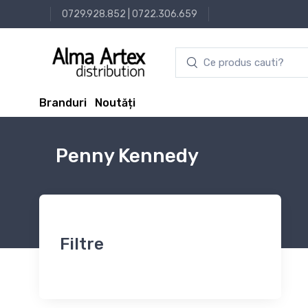
0729.928.852
|
0722.306.659
Branduri
Noutăți
Penny Kennedy
Filtre