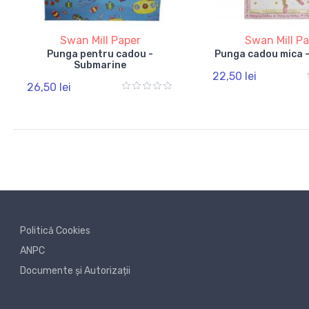
Swan Mill Paper
Swan Mill P
Punga pentru cadou -
Punga cadou mica -
Submarine
22,50 lei
26,50 lei
Politică Cookies
ANPC
Documente și Autorizații