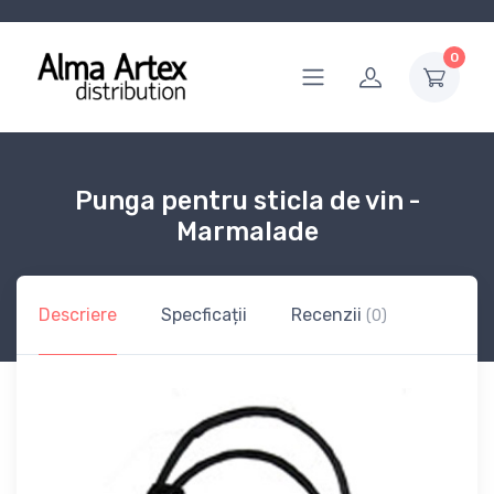
0
Punga pentru sticla de vin -
Marmalade
Descriere
Specficații
Recenzii
(0)