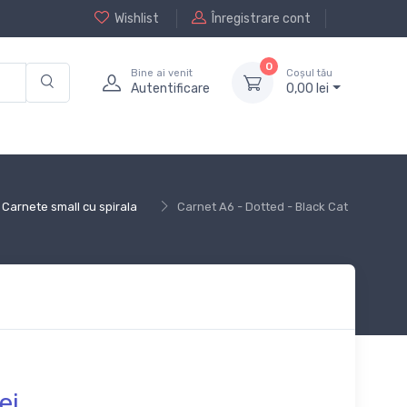
Wishlist
Înregistrare cont
0
Bine ai venit
Coșul tău
Autentificare
0,
00
lei
Carnete small cu spirala
Carnet A6 - Dotted - Black Cat
ei