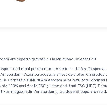
dam are coperta gravată cu laser, având un efect 3D.
spirat de timpul petrecut prin America Latină și, în special, 
Amsterdam. Viziunea acestuia a fost de a oferi un produs uni
iul. Carnetele KOMONI Amsterdam sunt rezultatul dorinței l
iclată 100% certificată FSC și lemn certificat FSC (MDF). Pri
într-un magazin din Amsterdam și au devenit populare rapid.