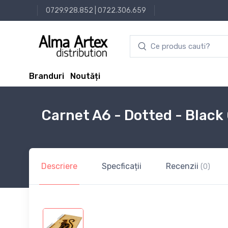
0729.928.852
|
0722.306.659
Branduri
Noutăți
Carnet A6 - Dotted - Black
Descriere
Specficații
Recenzii
(0)