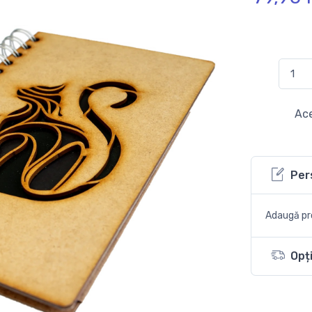
Ace
Per
Adaugă pro
Opți