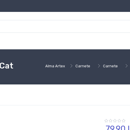
 Cat
Alma Artex
Carnete
Carnete
79,
90
l