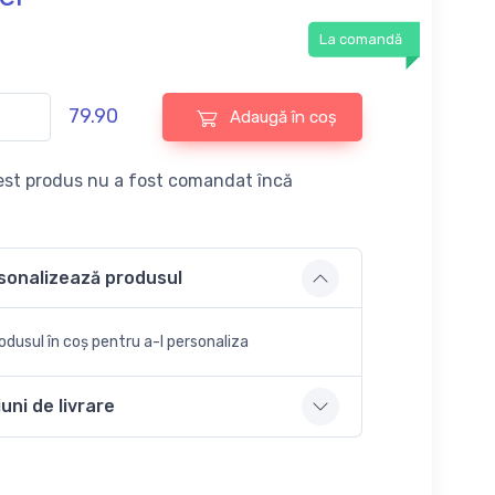
La comandă
79.90
Adaugă în coș
st produs nu a fost comandat încă
sonalizează produsul
dusul în coș pentru a-l personaliza
uni de livrare