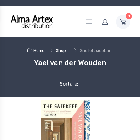
0
Home
Shop
Grid left sidebar
Yael van der Wouden
Sortare: