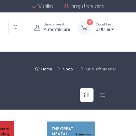
Wishlist
Înregistrare cont
0
Bine ai venit
Coșul tău
Autentificare
0,
00
lei
Home
Shop
Grid left sidebar