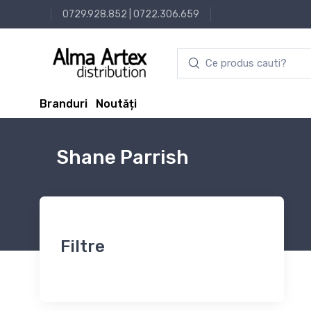
0729.928.852
|
0722.306.659
Branduri
Noutăți
Shane Parrish
Filtre