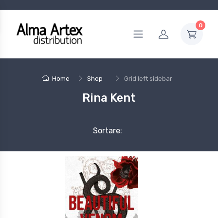
0
Home
Shop
Grid left sidebar
Rina Kent
Sortare: