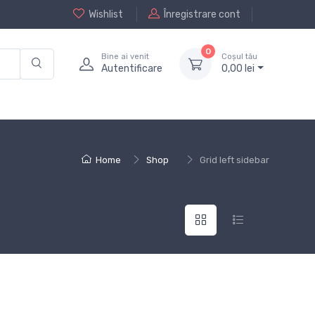
Wishlist
Înregistrare cont
0
Bine ai venit
Coșul tău
Autentificare
0,
00
lei
Home
Shop
Grid left sidebar