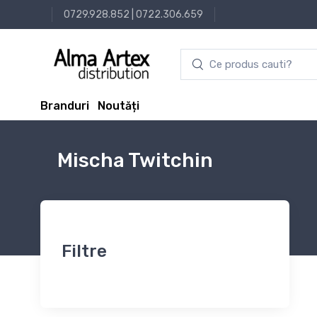
0729.928.852
|
0722.306.659
Branduri
Noutăți
Mischa Twitchin
Filtre