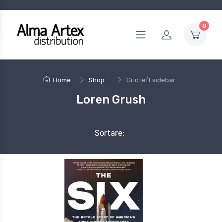
0
Home
Shop
Grid left sidebar
Loren Grush
Sortare: