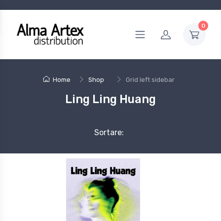
0
Home
Shop
Grid left sidebar
Ling Ling Huang
Sortare: