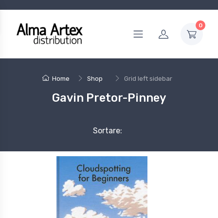
0
Home
Shop
Grid left sidebar
Gavin Pretor-Pinney
Sortare: