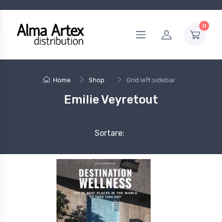
0
Home
Shop
Grid left sidebar
Emilie Veyretout
Sortare: