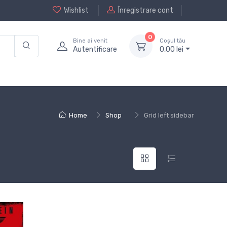
Wishlist
Înregistrare cont
0
Bine ai venit
Coșul tău
Autentificare
0,
00
lei
Home
Shop
Grid left sidebar