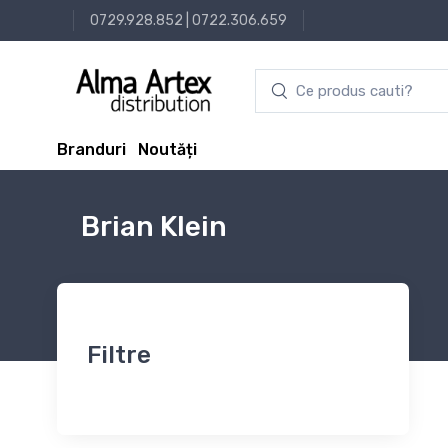
0729.928.852
|
0722.306.659
Branduri
Noutăți
Brian Klein
Filtre