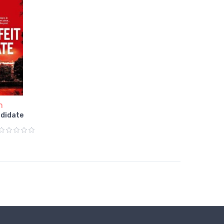
n
ndidate