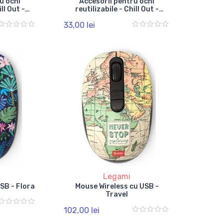
u ochi
Accesorii pentru ochi
ill Out -
reutilizabile - Chill Out -
r
Panda
33,00 lei
Legami
SB - Flora
Mouse Wireless cu USB -
Travel
102,00 lei