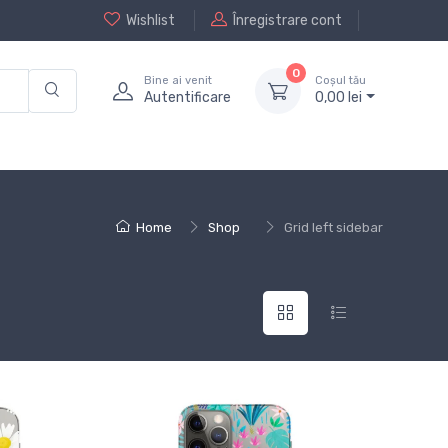
Wishlist
Înregistrare cont
0
Bine ai venit
Coșul tău
Autentificare
0,
00
lei
Home
Shop
Grid left sidebar