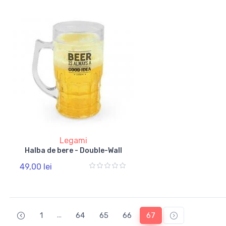
Legami
Halba de bere - Double-Wall
49,00 lei
...
1
64
65
66
67