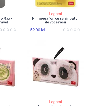
Legami
ro Max -
Mini megafon cu schimbator
ravel
de voce rosu
59,00 lei
Legami