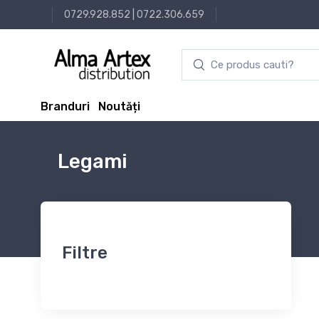
0729.928.852
|
0722.306.659
Branduri
Noutăți
Legami
Filtre