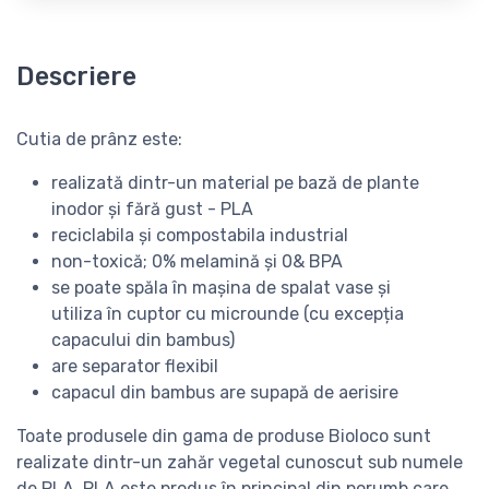
Descriere
Cutia de prânz este:
realizată dintr-un material pe bază de plante
inodor și fără gust - PLA
reciclabila și compostabila industrial
non-toxică; 0% melamină și 0& BPA
se poate spăla în mașina de spalat vase și
utiliza în cuptor cu microunde (cu excepția
capacului din bambus)
are separator flexibil
capacul din bambus are supapă de aerisire
Toate produsele din gama de produse Bioloco sunt
realizate dintr-un zahăr vegetal cunoscut sub numele
de PLA. PLA este produs în principal din porumb care