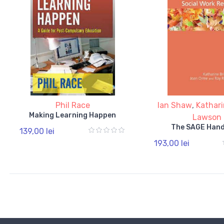
Phil Race
Ian Shaw
,
Kathari
Making Learning Happen
Lawson
The SAGE Han
139,00 lei
193,00 lei