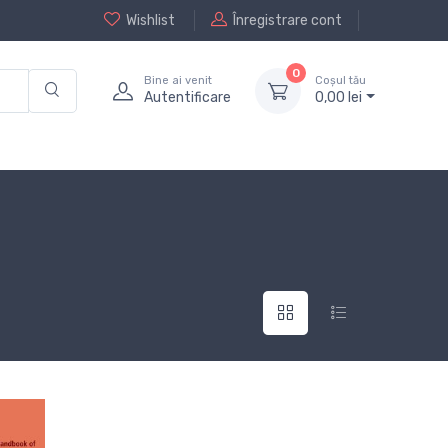
Wishlist
Înregistrare cont
0
Bine ai venit
Coșul tău
Autentificare
0,
00
lei