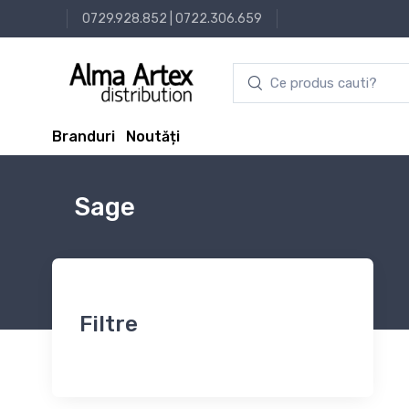
0729.928.852
|
0722.306.659
Branduri
Noutăți
Sage
Filtre