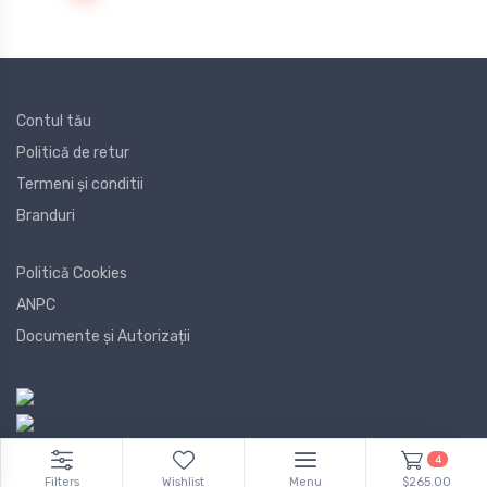
Contul tău
Politică de retur
Termeni și conditii
Branduri
Politică Cookies
ANPC
Documente și Autorizații
4
Filters
Wishlist
Menu
$265.00