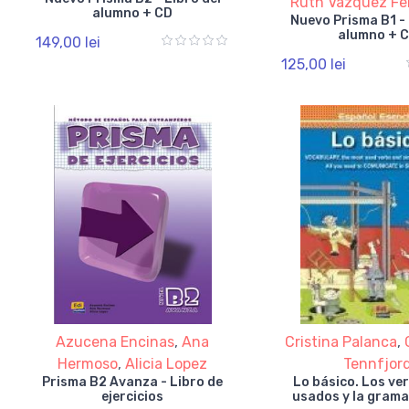
Ruth Vazquez F
alumno + CD
Nuevo Prisma B1 - 
alumno + 
149,00 lei
125,00 lei
Azucena Encinas
,
Ana
Cristina Palanca
,
Hermoso
,
Alicia Lopez
Tennfjor
Prisma B2 Avanza - Libro de
Lo básico. Los ve
ejercicios
usados y la grama