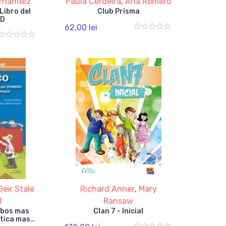
ernandez
Paula Cerdeira
,
Ana Romero
Libro del
Club Prisma
CD
62,00 lei
Geir Stale
Richard Anner
,
Mary
d
Ransaw
rbos mas
Clan 7 - Inicial
tica mas