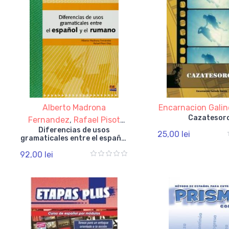
Alberto Madrona
Encarnacion Galin
Cazatesor
Fernandez
,
Rafael Pisot
Diferencias de usos
Diaz
25,00 lei
gramaticales entre el español
y el rumano
92,00 lei