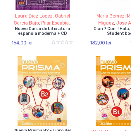
Laura Diaz Lopez
,
Gabriel
Maria Gomez
,
M
Garcia Bajo
,
Pilar Escabias
Miguez
,
Jose 
Nuevo Curso de Literatura
Clan 7 Con !! Hola,
Lloret
,
Carmen Matrimon
Rojano
,
Pilar 
espanola moderna + CD
Student bo
Llorca
164,00 lei
182,00 lei
Nuevo Prisma B2 - Libro del