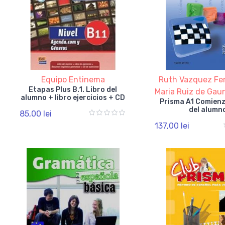
Equipo Entinema
Ruth Vazquez Fe
Etapas Plus B.1. Libro del
Maria Ruiz de Gau
alumno + libro ejercicios + CD
Prisma A1 Comienz
del alumn
85,00 lei
137,00 lei