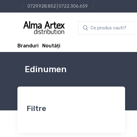
0729.928.852
|
0722.306.659
Branduri
Noutăți
Edinumen
Filtre