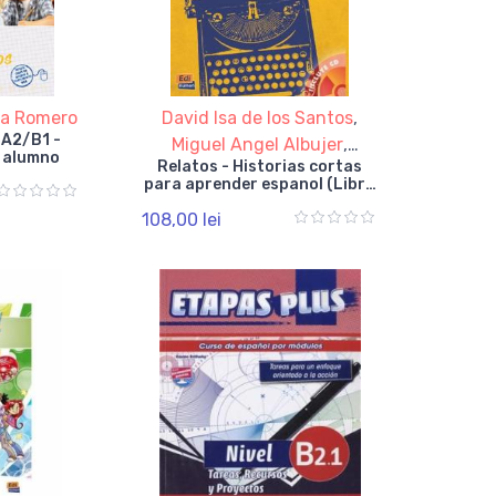
a Romero
David Isa de los Santos
,
 A2/B1 -
Miguel Angel Albujer
,
l alumno
Relatos - Historias cortas
Pasacual Drake
para aprender espanol (Libro
+ CD)
108,00 lei