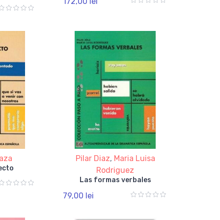
172,00 lei
Espanol&
laza
Pilar Diaz
,
Maria Luisa
recto
Rodriguez
Las formas verbales
79,00 lei