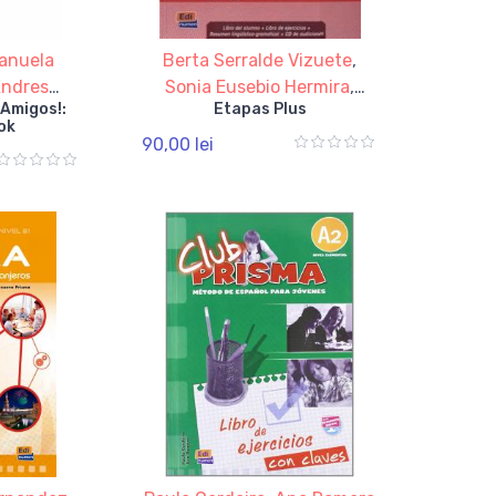
anuela
Berta Serralde Vizuete
,
Andres
Sonia Eusebio Hermira
,
 Amigos!:
Etapas Plus
Valero
Beatriz Coca del Bosque
ok
90,00 lei