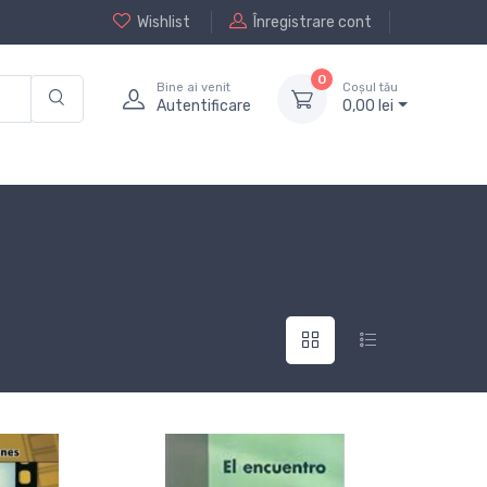
Wishlist
Înregistrare cont
0
Bine ai venit
Coșul tău
Autentificare
0,
00
lei