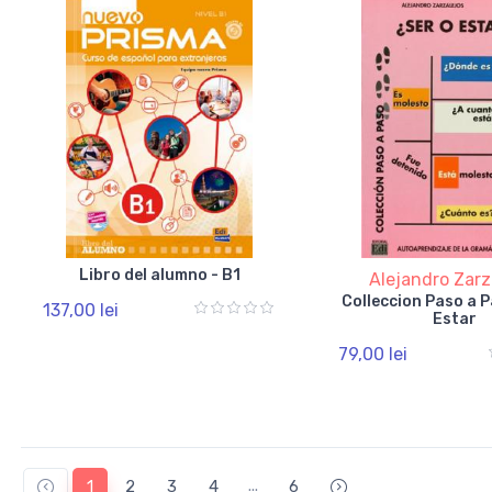
Libro del alumno - B1
Alejandro Zarz
Colleccion Paso a P
137,00 lei
Estar
79,00 lei
...
1
2
3
4
6