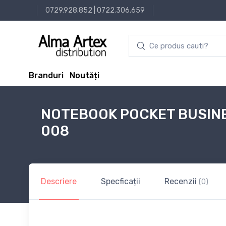
0729.928.852
|
0722.306.659
Branduri
Noutăți
NOTEBOOK POCKET BUSINE
008
Descriere
Specficații
Recenzii
(0)