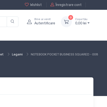
Wishlist
Înregistrare cont
0
Bine ai venit
Coșul tău
Autentificare
0,
00
lei
iet
Legami
NOTEBOOK POCKET BUSINESS SQUARED - 008