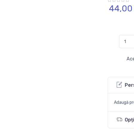
44,
00
Ace
Per
Adaugă pro
Opți