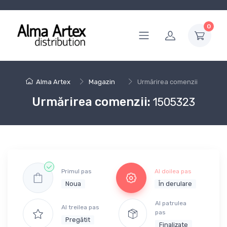
0
Alma Artex
Magazin
Urmărirea comenzii
Urmărirea comenzii:
1505323
Primul pas
Al doilea pas
Noua
În derulare
Al patrulea
Al treilea pas
pas
Pregătit
Finalizate