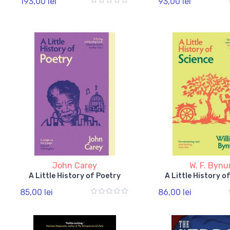
193,00 lei
93,00 lei
John Carey
W. F. Byn
A Little History of Poetry
A Little History o
85,00 lei
86,00 lei