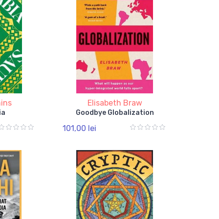
ins
Elisabeth Braw
ia
Goodbye Globalization
101,00 lei