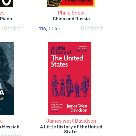
es
Philip Snow
 Piano
China and Russia
116,00 lei
ma
James West Davidson
s Messiah
A Little History of the United
States