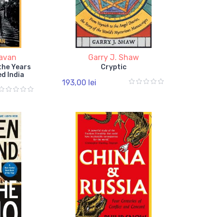
avan
Garry J. Shaw
the Years
Cryptic
d India
193,00 lei