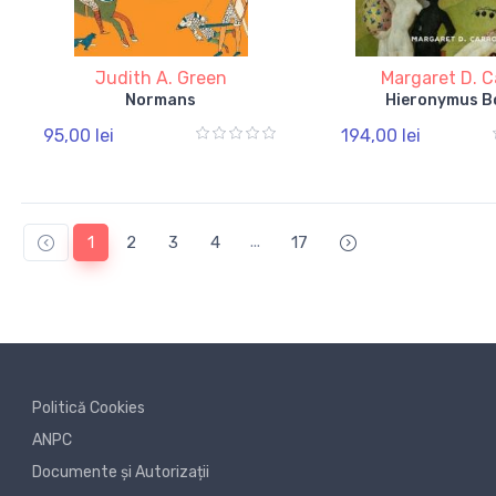
Judith A. Green
Margaret D. Ca
Normans
Hieronymus B
95,00 lei
194,00 lei
...
1
2
3
4
17
Politică Cookies
ANPC
Documente și Autorizații