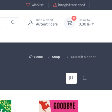
Wishlist
Înregistrare cont
0
Bine ai venit
Coșul tău
Autentificare
0,
00
lei
Home
Shop
Grid left sidebar