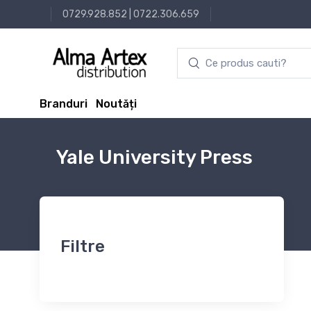
0729.928.852
|
0722.306.659
Branduri
Noutăți
Yale University Press
Filtre