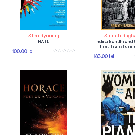
Sten Rynning
Srinath Ragh
NATO
Indira Gandhi and 
that Transforme
100,00 lei
183,00 lei