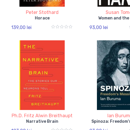
Peter Stothard
Susan Tom
Horace
Women and the
139,00 lei
93,00 lei
Ph.D. Fritz Alwin Breithaupt
Ian Buru
Narrative Brain
Spinoza: Freedom'