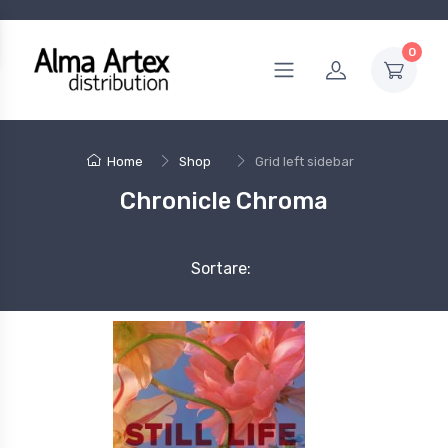
0
Home
Shop
Grid left sidebar
Chronicle Chroma
Sortare: