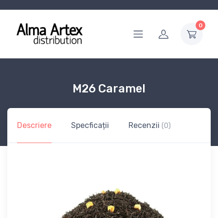
0
M26 Caramel
Descriere
Specficații
Recenzii
(0)