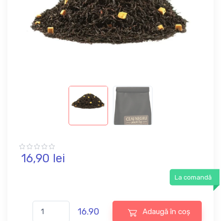
16,
90
lei
La comandă
16.90
Adaugă în coș