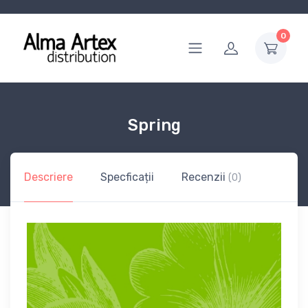
0
Spring
Descriere
Specficații
Recenzii
(0)