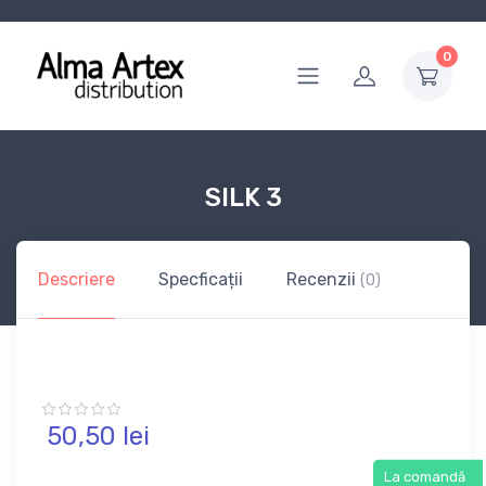
0
SILK 3
Descriere
Specficații
Recenzii
(0)
50,
50
lei
La comandă