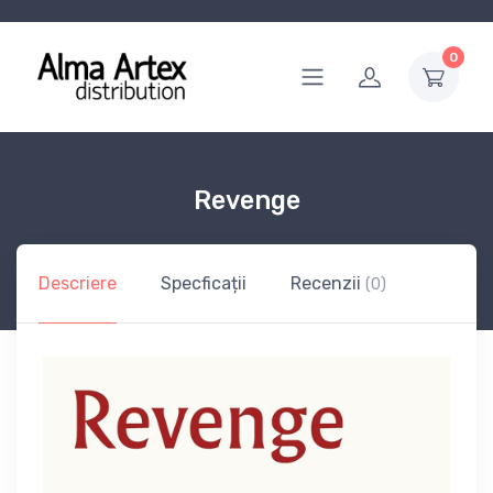
0
Revenge
Descriere
Specficații
Recenzii
(0)