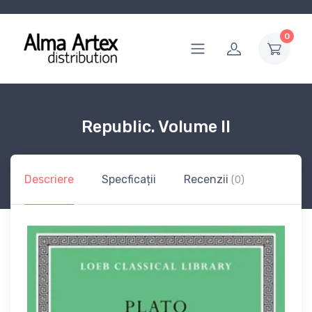
0
Republic. Volume II
Descriere
Specficații
Recenzii
(0)