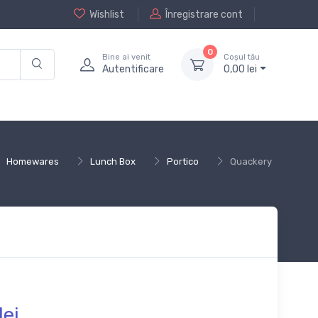
Wishlist
Înregistrare cont
0
Bine ai venit
Coșul tău
Autentificare
0,
00
lei
Homewares
Lunch Box
Portico
Quackery
lei