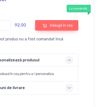
La comandă
92.00
Adaugă în coș
st produs nu a fost comandat încă
sonalizează produsul
dusul în coș pentru a-l personaliza
uni de livrare