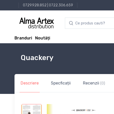
0729.928.852
|
0722.306.659
Branduri
Noutăți
Quackery
Descriere
Specficații
Recenzii
(0)