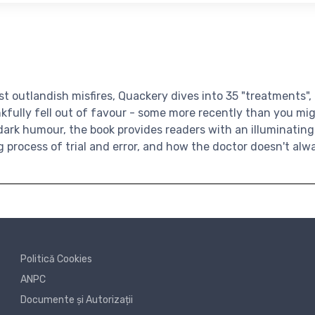
t outlandish misfires, Quackery dives into 35 "treatments", 
fully fell out of favour - some more recently than you mig
 dark humour, the book provides readers with an illuminatin
g process of trial and error, and how the doctor doesn't alw
Politică Cookies
ANPC
Documente și Autorizații