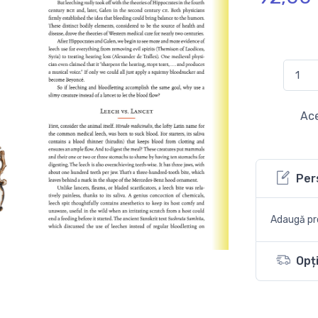
Ace
Per
Adaugă pro
Opți