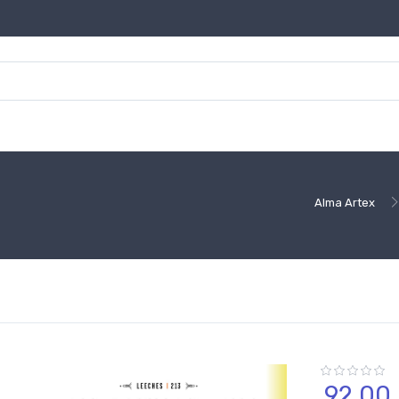
Alma Artex
92,
00